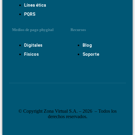
Línea ética
PQRS
Medios de pago phygital
Recursos
Digitales
Blog
Físicos
Soporte
© Copyright Zona Virtual S.A. – 2026 – Todos los
derechos reservados.