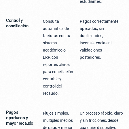
estudiantes.
Control y
Consulta
Pagos correctamente
conciliación
automática de
aplicados, sin
facturas con tu
duplicidades,
sistema
inconsistencias ni
académico o
validaciones
ERP, con
posteriores.
reportes claros
para conciliación
contable y
control del
recaudo.
Pagos
Flujos simples,
Un proceso rápido, claro
oportunos y
múltiples medios
y sin fricciones, desde
mayor recaudo
de pago y menor
cualquier dispositivo.