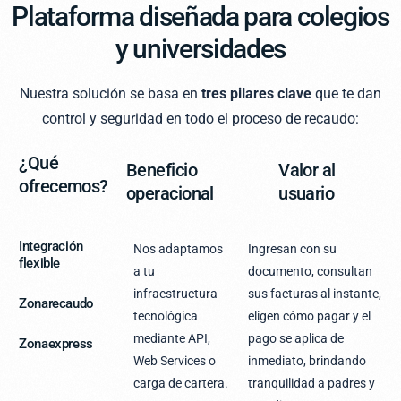
Plataforma diseñada para colegios
y universidades
Nuestra solución se basa en
tres pilares clave
que te dan
control y seguridad en todo el proceso de recaudo:
¿Qué
Beneficio
Valor al
ofrecemos?
operacional
usuario
Integración
Nos adaptamos
Ingresan con su
flexible
a tu
documento, consultan
infraestructura
sus facturas al instante,
Zonarecaudo
tecnológica
eligen cómo pagar y el
mediante API,
pago se aplica de
Zonaexpress
Web Services o
inmediato, brindando
carga de cartera.
tranquilidad a padres y