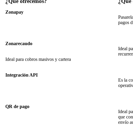
¿Qué ofrecemos?
¿Qué 
Zonapay
Pasarel
pagos d
Zonarecaudo
Ideal pa
recurren
Ideal para cobros masivos y cartera
Integración API
Es la c
operati
QR de pago
Ideal p
que conf
envío a