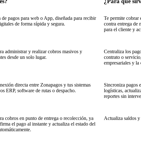
es?
¿Para qué sirv
a de pagos para web o App, diseñada para recibir
Te permite cobrar 
igitales de forma rápida y segura.
contra entrega de 
para el cliente y a
ra administrar y realizar cobros masivos y
Centraliza los pago
tes desde un solo lugar.
contrato o servicio
empresariales y la 
onexión directa entre Zonapagos y tus sistemas
Sincroniza pagos e
vos ERP, software de rutas o despacho.
logísticas, actuali
reportes sin inter
ara cobros en punto de entrega o recolección, ya
Actualiza saldos y
irma el pago al instante y actualiza el estado del
utomáticamente.