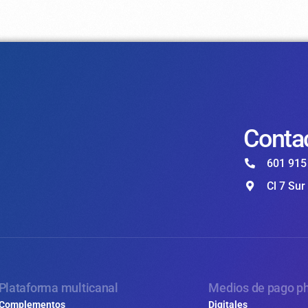
Conta
601 915
Cl 7 Sur
Plataforma multicanal
Medios de pago ph
Complementos
Digitales