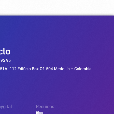
cto
 95 95
 51A -112 Edificio Box Of. 504 Medellín – Colombia
ygital
Recursos
Blog